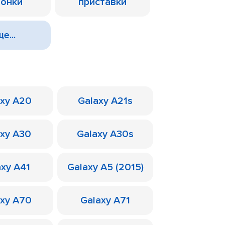
лонки
приставки
е...
axy A20
Galaxy A21s
axy A30
Galaxy A30s
axy A41
Galaxy A5 (2015)
axy A70
Galaxy A71