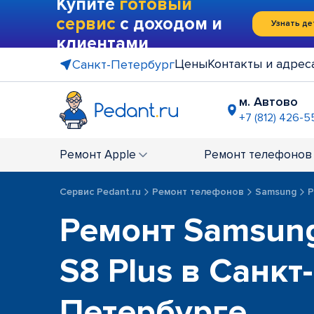
Купите
готовый
сервис
с доходом и
Узнать де
клиентами
Цены
Контакты и адрес
Санкт-Петербург
м. Автово
+7 (812) 426-5
м. Василе
+7 (812) 214
Ремонт
Apple
Ремонт
телефонов
м. Гражда
+7 (812) 416
Сервис Pedant.ru
Ремонт телефонов
Samsung
Р
м. Коменд
Ремонт Samsung
+7 (812) 501
м. Лесная
+7 (812) 60
S8 Plus в Санкт-
м. Москов
+7 (812) 42
Петербурге
м. Парк П