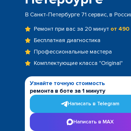
+7 (812) 60
м. Площад
В Санкт-Петербурге 71 сервис, в Росс
+7 (812) 635
м. Проспе
Ремонт при вас за 20 минут
от 490
+7 (812) 60
м. Пушкин
Бесплатная диагностика
+7 (812) 200
Профессиональные мастера
м. Технол
+7 (812) 603
Комплектующие класса "Original"
м. Чёрная
+7 (812) 60
ТРК "LeoMa
Узнайте точную стоимость
+7 (812) 602
ремонта в боте за 1 минуту
ост. "Боль
+7 (812) 214
Написать в Telegram
ост. "Прос
+7 (812) 214
Написать в MAX
ост. "Ули
+7 (812) 214