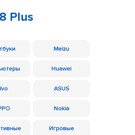
8 Plus
тбуки
Meizu
ьютеры
Huawei
ivo
ASUS
PPO
Nokia
ативные
Игровые