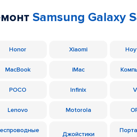
емонт
Samsung Galaxy S
Honor
Xiaomi
Ноу
MacBook
iMac
Комп
POCO
Infinix
V
Lenovo
Motorola
O
еспроводные
Порт
Джойстики