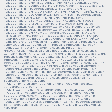
правообладатель Nokia Corporation (Нокиа Корпорейшн); Lenovo -
правообладатель Lenovo (Beijing) Limited; Xiaomi - правообладатель
Xiaomi Inc.; ZTE - правообладатель ZTE Corporation; HTC -
правообладатель HTC CORPORATION (Эйч-Ти-Си КОРПОРЕЙШН); LG -
правообладатель LG Corp. (ЭлДжи Корп.); Philips - правообладатель
Koninklijke Philips N.V. (Конинклийке Филипс Н.В.); Sony -
правообладатель Sony Corporation (Сони Корпорейшн); ASUS -
правообладатель ASUSTeK Computer Inc. (Асустек Компьютер
Инкорпорейшн); ACER - правообладатель Acer Incorporated (Эйсер
Инкорпорейтед); DELL - правообладатель Dell Inc.(Делл Инк.); HP -
правообладатель HP Hewlett-Packard Group LLC (ЭйчПи Хьюлетт
Паккард Груп ЛЛК); Toshiba - правообладатель KABUSHIKI KAISHA
TOSHIBA, also trading as Toshiba Corporation (КАБУШИКИ КАЙША
ТОШИБА также торгующая как Тосиба Корпорейшн). Товарные знаки
используется с целью описания товара, в отношении которых
производятся услуги по ремонту сервисными центрами
«PEDANT».Услуги оказываются в неавторизованных сервисных
центрах «PEDANT», не связанными с компаниями Правообладателями
товарных знаков и/или с ее официальными представителями в
отношении товаров, которые уже были введены в гражданский
оборот в смысле статьи 1487 ГК РФ ** - время ремонта, срок гарантии
могут меняться в зависимости от модели устройства и сложности
проводимых работ Информация о соответствующих моделях и
комплектациях и их наличии, ценах, возможных выгодах и условиях
приобретения доступна в сервисных центрах Pedant.ru. Не является
публичной офертой. Оферта на сервисное обслуживание
Застрахованного имущества
— СЦ не является уполномоченной организацией продавца,
импортера, изготовителя.
— СЦ "Педант" не является авторизованным сервис центром.
— Обозначение используется не с целью индивидуализации
соответствующих услуг по ремонту и введения посетителей в
заблуждение, а с целью информирования потребителей о
предоставляемых услугах в отношении техники правообладателей.
Вся информация на сайте носит исключительно информационный
характер.