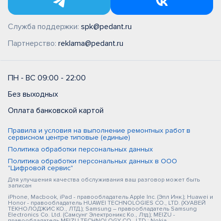
Служба поддержки:
spk@pedant.ru
Партнерство:
reklama@pedant.ru
ПН - ВС 09:00 - 22:00
Без выходных
Оплата банковской картой
Правила и условия на выполнение ремонтных работ в
сервисном центре типовые (единые)
Политика обработки персональных данных
Политика обработки персональных данных в ООО
"Цифровой сервис"
Для улучшения качества обслуживания ваш разговор может быть
записан
iPhone, Macbook, iPad - правообладатель Apple Inc. (Эпл Инк.); Huawei и
Honor - правообладатель HUAWEI TECHNOLOGIES CO., LTD. (ХУАВЕЙ
ТЕКНОЛОДЖИС КО., ЛТД.); Samsung – правообладатель Samsung
Electronics Co. Ltd. (Самсунг Электроникс Ко., Лтд.); MEIZU -
правообладатель MEIZU TECHNOLOGY CO., LTD.; Nokia -