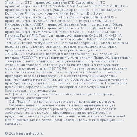
Xiaomi Inc.; ZTE - правообладатель ZTE Corporation; HTC -
правообладатель HTC CORPORATION (Эйч-Ти-Си КОРПОРЕЙШН); LG -
правообладатель LG Corp. (ЭлДжи Корп.); Philips - правообладатель
Koninklijke Philips N.V. (Конинклийке Филипс Н.В.); Sony -
правообладатель Sony Corporation (Сони Корпорейшн); ASUS -
правообладатель ASUSTeK Computer Inc. (Асустек Компьютер
Инкорпорейшн); ACER - правообладатель Acer Incorporated (Эйсер
Инкорпорейтед); DELL - правообладатель Dell Inc.(Делл Инк.); HP -
правообладатель HP Hewlett-Packard Group LLC (ЭйчПи Хьюлетт
Паккард Груп ЛЛК); Toshiba - правообладатель KABUSHIKI KAISHA
TOSHIBA, also trading as Toshiba Corporation (КАБУШИКИ КАЙША
ТОШИБА также торгующая как Тосиба Корпорейшн). Товарные знаки
используется с целью описания товара, в отношении которых
производятся услуги по ремонту сервисными центрами
«PEDANT».Услуги оказываются в неавторизованных сервисных
центрах «PEDANT», не связанными с компаниями Правообладателями
товарных знаков и/или с ее официальными представителями в
отношении товаров, которые уже были введены в гражданский
оборот в смысле статьи 1487 ГК РФ ** - время ремонта, срок гарантии
могут меняться в зависимости от модели устройства и сложности
проводимых работ Информация о соответствующих моделях и
комплектациях и их наличии, ценах, возможных выгодах и условиях
приобретения доступна в сервисных центрах Pedant.ru. Не является
публичной офертой. Оферта на сервисное обслуживание
Застрахованного имущества
— СЦ не является уполномоченной организацией продавца,
импортера, изготовителя.
— СЦ "Педант" не является авторизованным сервис центром.
— Обозначение используется не с целью индивидуализации
соответствующих услуг по ремонту и введения посетителей в
заблуждение, а с целью информирования потребителей о
предоставляемых услугах в отношении техники правообладателей.
Вся информация на сайте носит исключительно информационный
характер.
© 2026 pedant-spb.ru