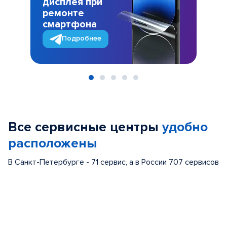
дисплея при
ремонте
смартфона
Подробнее
Item
1
of
Все сервисные центры
удобно
5
расположены
В Санкт-Петербурге - 71 сервис, а в России 707 сервисов