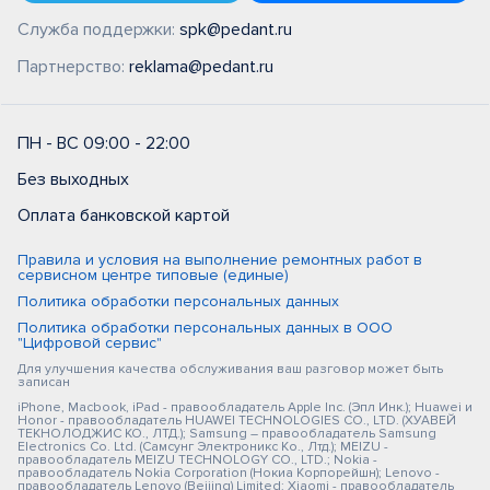
Служба поддержки:
spk@pedant.ru
Партнерство:
reklama@pedant.ru
ПН - ВС 09:00 - 22:00
Без выходных
Оплата банковской картой
Правила и условия на выполнение ремонтных работ в
сервисном центре типовые (единые)
Политика обработки персональных данных
Политика обработки персональных данных в ООО
"Цифровой сервис"
Для улучшения качества обслуживания ваш разговор может быть
записан
iPhone, Macbook, iPad - правообладатель Apple Inc. (Эпл Инк.); Huawei и
Honor - правообладатель HUAWEI TECHNOLOGIES CO., LTD. (ХУАВЕЙ
ТЕКНОЛОДЖИС КО., ЛТД.); Samsung – правообладатель Samsung
Electronics Co. Ltd. (Самсунг Электроникс Ко., Лтд.); MEIZU -
правообладатель MEIZU TECHNOLOGY CO., LTD.; Nokia -
правообладатель Nokia Corporation (Нокиа Корпорейшн); Lenovo -
правообладатель Lenovo (Beijing) Limited; Xiaomi - правообладатель