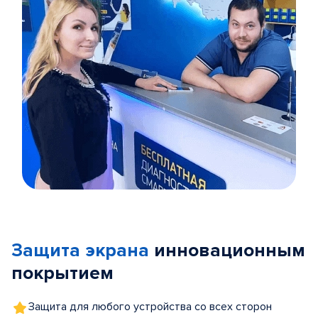
Item
1
of
Защита экрана
инновационным
5
покрытием
Защита для любого устройства со всех сторон