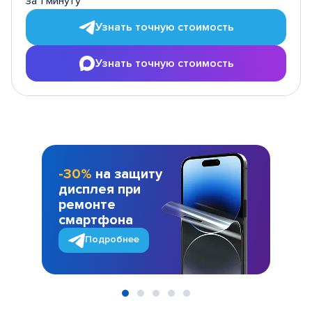
за 1 минуту
Узнать точную стоимость
Узнать точную стоимость
-30%
на защиту
дисплея при
ремонте
смартфона
Подробнее
Item