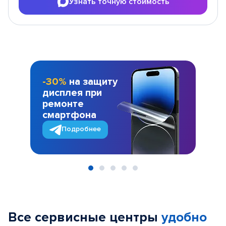
Узнать точную стоимость
-30%
на защиту
дисплея при
ремонте
смартфона
Подробнее
Item
1
of
Все сервисные центры
удобно
5