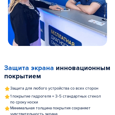
Item
1
of
Защита экрана
инновационным
5
покрытием
Защита для любого устройства со всех сторон
1 покрытие гидрогеля = 3-5 стандартных стекол
по сроку носки
Минимальная толщина покрытия сохраняет
чувствительность экрана