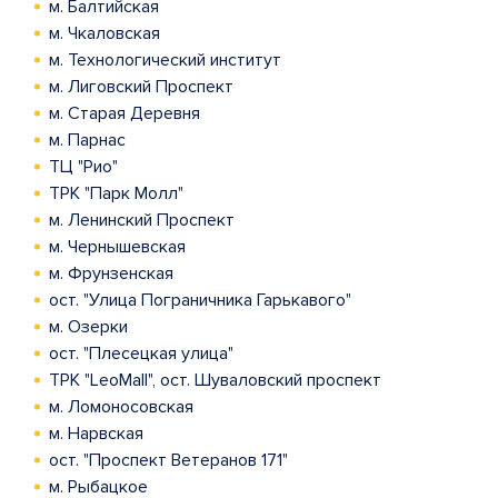
м. Балтийская
м. Чкаловская
м. Технологический институт
м. Лиговский Проспект
м. Старая Деревня
м. Парнас
ТЦ "Рио"
ТРК "Парк Молл"
м. Ленинский Проспект
м. Чернышевская
м. Фрунзенская
ост. "Улица Пограничника Гарькавого"
м. Озерки
ост. "Плесецкая улица"
ТРК "LeoMall", ост. Шуваловский проспект
м. Ломоносовская
м. Нарвская
ост. "Проспект Ветеранов 171"
м. Рыбацкое