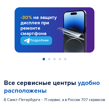
-30%
на защиту
дисплея при
ремонте
смартфона
Подробнее
Item
1
of
Все сервисные центры
удобно
5
расположены
В Санкт-Петербурге - 71 сервис, а в России 707 сервисов