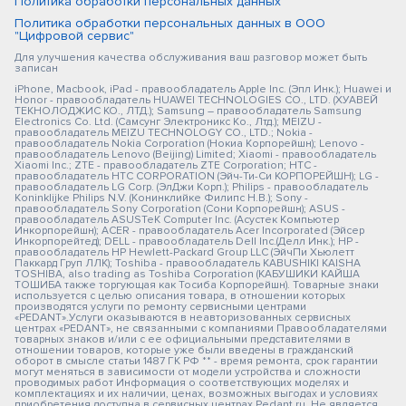
Политика обработки персональных данных
Политика обработки персональных данных в ООО
"Цифровой сервис"
Для улучшения качества обслуживания ваш разговор может быть
записан
iPhone, Macbook, iPad - правообладатель Apple Inc. (Эпл Инк.); Huawei и
Honor - правообладатель HUAWEI TECHNOLOGIES CO., LTD. (ХУАВЕЙ
ТЕКНОЛОДЖИС КО., ЛТД.); Samsung – правообладатель Samsung
Electronics Co. Ltd. (Самсунг Электроникс Ко., Лтд.); MEIZU -
правообладатель MEIZU TECHNOLOGY CO., LTD.; Nokia -
правообладатель Nokia Corporation (Нокиа Корпорейшн); Lenovo -
правообладатель Lenovo (Beijing) Limited; Xiaomi - правообладатель
Xiaomi Inc.; ZTE - правообладатель ZTE Corporation; HTC -
правообладатель HTC CORPORATION (Эйч-Ти-Си КОРПОРЕЙШН); LG -
правообладатель LG Corp. (ЭлДжи Корп.); Philips - правообладатель
Koninklijke Philips N.V. (Конинклийке Филипс Н.В.); Sony -
правообладатель Sony Corporation (Сони Корпорейшн); ASUS -
правообладатель ASUSTeK Computer Inc. (Асустек Компьютер
Инкорпорейшн); ACER - правообладатель Acer Incorporated (Эйсер
Инкорпорейтед); DELL - правообладатель Dell Inc.(Делл Инк.); HP -
правообладатель HP Hewlett-Packard Group LLC (ЭйчПи Хьюлетт
Паккард Груп ЛЛК); Toshiba - правообладатель KABUSHIKI KAISHA
TOSHIBA, also trading as Toshiba Corporation (КАБУШИКИ КАЙША
ТОШИБА также торгующая как Тосиба Корпорейшн). Товарные знаки
используется с целью описания товара, в отношении которых
производятся услуги по ремонту сервисными центрами
«PEDANT».Услуги оказываются в неавторизованных сервисных
центрах «PEDANT», не связанными с компаниями Правообладателями
товарных знаков и/или с ее официальными представителями в
отношении товаров, которые уже были введены в гражданский
оборот в смысле статьи 1487 ГК РФ ** - время ремонта, срок гарантии
могут меняться в зависимости от модели устройства и сложности
проводимых работ Информация о соответствующих моделях и
комплектациях и их наличии, ценах, возможных выгодах и условиях
приобретения доступна в сервисных центрах Pedant.ru. Не является