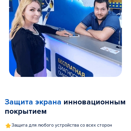
Item
1
of
Защита экрана
инновационным
5
покрытием
Защита для любого устройства со всех сторон