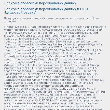
Политика обработки персональных данных
Политика обработки персональных данных в ООО
"Цифровой сервис"
Для улучшения качества обслуживания ваш разговор может быть
записан
iPhone, Macbook, iPad - правообладатель Apple Inc. (Эпл Инк.); Huawei и
Honor - правообладатель HUAWEI TECHNOLOGIES CO., LTD. (ХУАВЕЙ
ТЕКНОЛОДЖИС КО., ЛТД.); Samsung – правообладатель Samsung
Electronics Co. Ltd. (Самсунг Электроникс Ко., Лтд.); MEIZU -
правообладатель MEIZU TECHNOLOGY CO., LTD.; Nokia -
правообладатель Nokia Corporation (Нокиа Корпорейшн); Lenovo -
правообладатель Lenovo (Beijing) Limited; Xiaomi - правообладатель
Xiaomi Inc.; ZTE - правообладатель ZTE Corporation; HTC -
правообладатель HTC CORPORATION (Эйч-Ти-Си КОРПОРЕЙШН); LG -
правообладатель LG Corp. (ЭлДжи Корп.); Philips - правообладатель
Koninklijke Philips N.V. (Конинклийке Филипс Н.В.); Sony -
правообладатель Sony Corporation (Сони Корпорейшн); ASUS -
правообладатель ASUSTeK Computer Inc. (Асустек Компьютер
Инкорпорейшн); ACER - правообладатель Acer Incorporated (Эйсер
Инкорпорейтед); DELL - правообладатель Dell Inc.(Делл Инк.); HP -
правообладатель HP Hewlett-Packard Group LLC (ЭйчПи Хьюлетт
Паккард Груп ЛЛК); Toshiba - правообладатель KABUSHIKI KAISHA
TOSHIBA, also trading as Toshiba Corporation (КАБУШИКИ КАЙША
ТОШИБА также торгующая как Тосиба Корпорейшн). Товарные знаки
используется с целью описания товара, в отношении которых
производятся услуги по ремонту сервисными центрами
«PEDANT».Услуги оказываются в неавторизованных сервисных
центрах «PEDANT», не связанными с компаниями Правообладателями
товарных знаков и/или с ее официальными представителями в
отношении товаров, которые уже были введены в гражданский
оборот в смысле статьи 1487 ГК РФ ** - время ремонта, срок гарантии
могут меняться в зависимости от модели устройства и сложности
проводимых работ Информация о соответствующих моделях и
комплектациях и их наличии, ценах, возможных выгодах и условиях