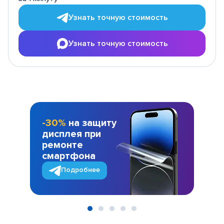
Узнать точную стоимость
Узнать точную стоимость
-30%
на защиту
дисплея при
ремонте
смартфона
Подробнее
Item