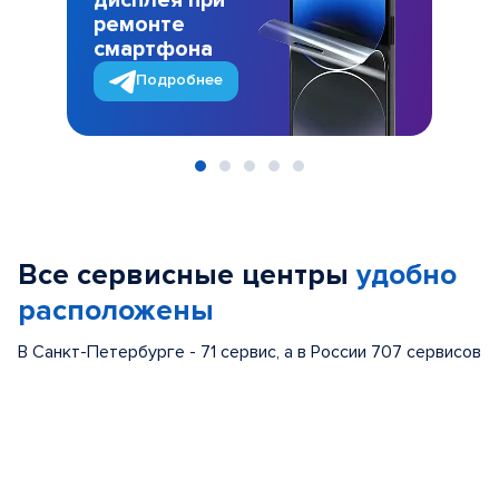
дисплея при
ремонте
смартфона
Подробнее
Item
1
of
Все сервисные центры
удобно
5
расположены
В Санкт-Петербурге - 71 сервис, а в России 707 сервисов