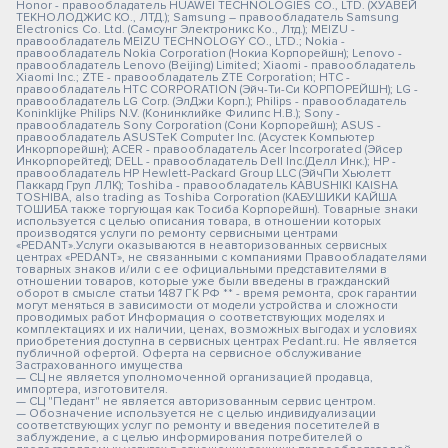
Honor - правообладатель HUAWEI TECHNOLOGIES CO., LTD. (ХУАВЕЙ
ТЕКНОЛОДЖИС КО., ЛТД.); Samsung – правообладатель Samsung
Electronics Co. Ltd. (Самсунг Электроникс Ко., Лтд.); MEIZU -
правообладатель MEIZU TECHNOLOGY CO., LTD.; Nokia -
правообладатель Nokia Corporation (Нокиа Корпорейшн); Lenovo -
правообладатель Lenovo (Beijing) Limited; Xiaomi - правообладатель
Xiaomi Inc.; ZTE - правообладатель ZTE Corporation; HTC -
правообладатель HTC CORPORATION (Эйч-Ти-Си КОРПОРЕЙШН); LG -
правообладатель LG Corp. (ЭлДжи Корп.); Philips - правообладатель
Koninklijke Philips N.V. (Конинклийке Филипс Н.В.); Sony -
правообладатель Sony Corporation (Сони Корпорейшн); ASUS -
правообладатель ASUSTeK Computer Inc. (Асустек Компьютер
Инкорпорейшн); ACER - правообладатель Acer Incorporated (Эйсер
Инкорпорейтед); DELL - правообладатель Dell Inc.(Делл Инк.); HP -
правообладатель HP Hewlett-Packard Group LLC (ЭйчПи Хьюлетт
Паккард Груп ЛЛК); Toshiba - правообладатель KABUSHIKI KAISHA
TOSHIBA, also trading as Toshiba Corporation (КАБУШИКИ КАЙША
ТОШИБА также торгующая как Тосиба Корпорейшн). Товарные знаки
используется с целью описания товара, в отношении которых
производятся услуги по ремонту сервисными центрами
«PEDANT».Услуги оказываются в неавторизованных сервисных
центрах «PEDANT», не связанными с компаниями Правообладателями
товарных знаков и/или с ее официальными представителями в
отношении товаров, которые уже были введены в гражданский
оборот в смысле статьи 1487 ГК РФ ** - время ремонта, срок гарантии
могут меняться в зависимости от модели устройства и сложности
проводимых работ Информация о соответствующих моделях и
комплектациях и их наличии, ценах, возможных выгодах и условиях
приобретения доступна в сервисных центрах Pedant.ru. Не является
публичной офертой. Оферта на сервисное обслуживание
Застрахованного имущества
— СЦ не является уполномоченной организацией продавца,
импортера, изготовителя.
— СЦ "Педант" не является авторизованным сервис центром.
— Обозначение используется не с целью индивидуализации
соответствующих услуг по ремонту и введения посетителей в
заблуждение, а с целью информирования потребителей о