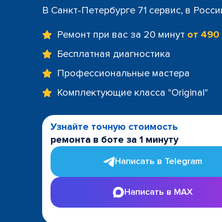
+7 (812) 60
В Санкт-Петербурге 71 сервис, в Росс
м. Площад
+7 (812) 635
Ремонт при вас за 20 минут
от 490
м. Проспе
+7 (812) 60
Бесплатная диагностика
м. Пушкин
Профессиональные мастера
+7 (812) 200
м. Технол
Комплектующие класса "Original"
+7 (812) 603
м. Чёрная
+7 (812) 60
Узнайте точную стоимость
ТРК "LeoMa
ремонта в боте за 1 минуту
+7 (812) 602
ост. "Боль
Написать в Telegram
+7 (812) 214
ост. "Прос
Написать в MAX
+7 (812) 214
ост. "Ули
+7 (812) 214