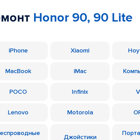
емонт
Honor 90, 90 Lite
iPhone
Xiaomi
Ноу
MacBook
iMac
Комп
POCO
Infinix
V
Lenovo
Motorola
O
еспроводные
Порт
Джойстики