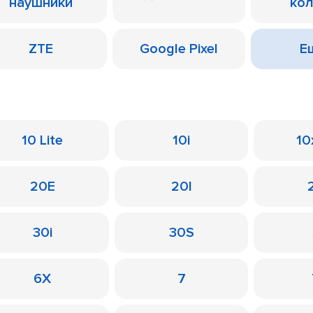
наушники
ко
ZTE
Google Pixel
Ещ
10 Lite
10i
10
20E
20I
30i
30S
6X
7