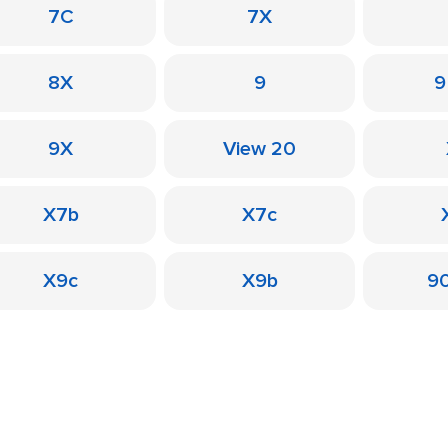
7C
7X
8X
9
9
9X
View 20
X7b
X7c
X9c
X9b
90