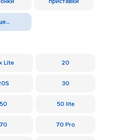
лонки
приставки
е...
x Lite
20
20S
30
50
50 lite
70
70 Pro