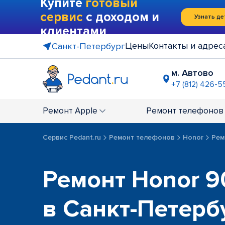
Купите
готовый
сервис
с доходом и
Узнать де
клиентами
Цены
Контакты и адрес
Санкт-Петербург
м. Автово
+7 (812) 426-5
м. Василе
+7 (812) 214
Ремонт
Apple
Ремонт
телефонов
м. Гражда
+7 (812) 416
Сервис Pedant.ru
Ремонт телефонов
Honor
Рем
м. Коменд
+7 (812) 501
м. Лесная
Ремонт Honor 90
+7 (812) 60
м. Москов
в Санкт-Петерб
+7 (812) 42
м. Парк П