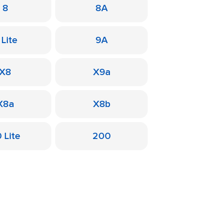
8
8A
 Lite
9A
X8
X9a
X8a
X8b
 Lite
200