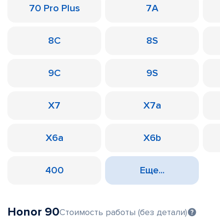
70 Pro Plus
7A
8C
8S
9C
9S
X7
X7a
X6a
X6b
400
Еще...
Honor 90
Стоимость работы (без детали)