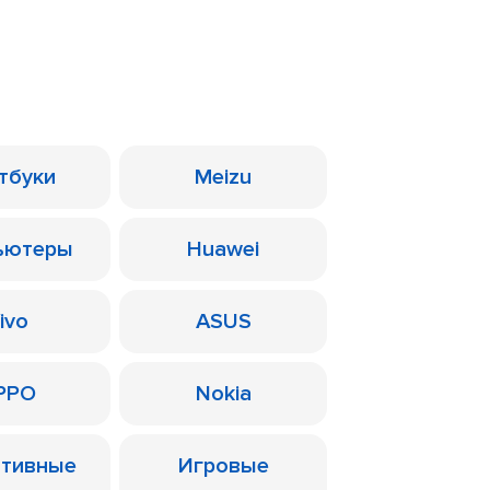
тбуки
Meizu
ьютеры
Huawei
ivo
ASUS
PPO
Nokia
ативные
Игровые