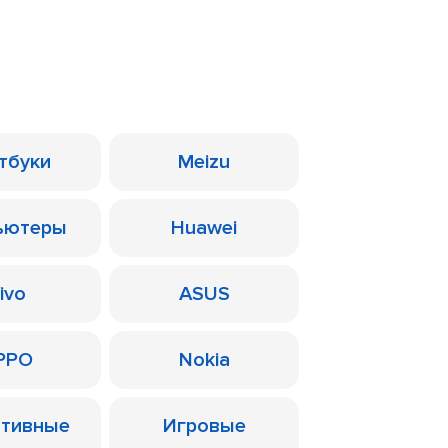
тбуки
Meizu
ьютеры
Huawei
ivo
ASUS
PPO
Nokia
ативные
Игровые