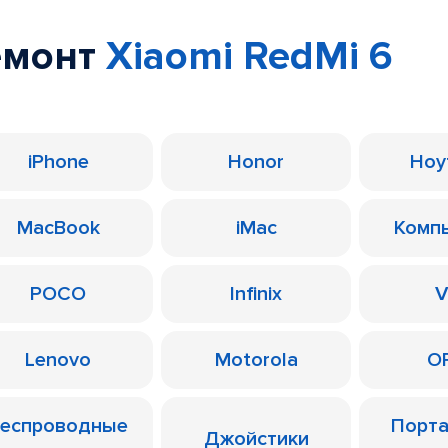
емонт
Xiaomi RedMi 6
iPhone
Honor
Ноу
MacBook
iMac
Комп
POCO
Infinix
V
Lenovo
Motorola
O
еспроводные
Порт
Джойстики