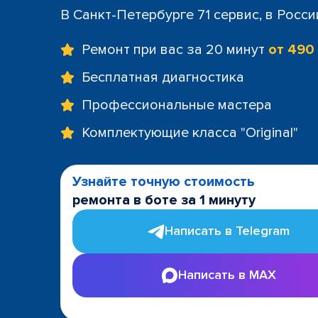
+7 (812) 60
В Санкт-Петербурге 71 сервис, в Росс
м. Площад
+7 (812) 635
Ремонт при вас за 20 минут
от 490
м. Проспе
+7 (812) 60
Бесплатная диагностика
м. Пушкин
Профессиональные мастера
+7 (812) 200
м. Технол
Комплектующие класса "Original"
+7 (812) 603
м. Чёрная
+7 (812) 60
Узнайте точную стоимость
ТРК "LeoMa
ремонта в боте за 1 минуту
+7 (812) 602
ост. "Боль
Написать в Telegram
+7 (812) 214
ост. "Прос
Написать в MAX
+7 (812) 214
ост. "Ули
+7 (812) 214