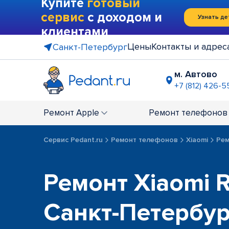
Купите
готовый
сервис
с доходом и
Узнать де
клиентами
Цены
Контакты и адрес
Санкт-Петербург
м. Автово
+7 (812) 426-5
м. Василе
+7 (812) 214
Ремонт
Apple
Ремонт
телефонов
м. Гражда
+7 (812) 416
Сервис Pedant.ru
Ремонт телефонов
Xiaomi
Рем
м. Коменд
+7 (812) 501
м. Лесная
Ремонт Xiaomi R
+7 (812) 60
м. Москов
Санкт-Петербу
+7 (812) 42
м. Парк П