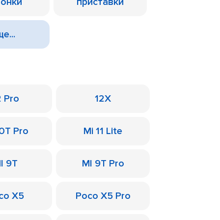
лонки
приставки
е...
2 Pro
12X
10T Pro
Mi 11 Lite
I 9T
MI 9T Pro
co X5
Poco X5 Pro