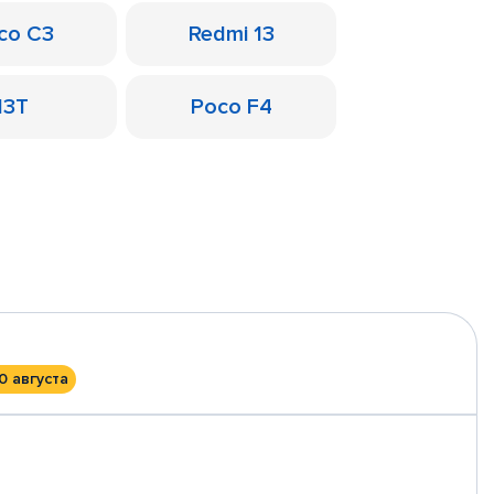
co C3
Redmi 13
13T
Poco F4
0 августа