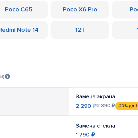
Poco C65
Poco X6 Pro
Po
Redmi Note 14
12T
и)
Замена экрана
2 290 ₽
2 890 ₽
-20%
до 1
Замена стекла
1 790 ₽