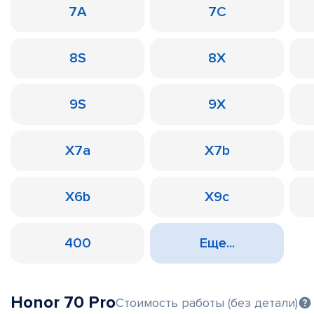
7A
7C
8S
8X
9S
9X
X7a
X7b
X6b
X9c
400
Еще...
Honor 70 Pro
Стоимость работы (без детали)