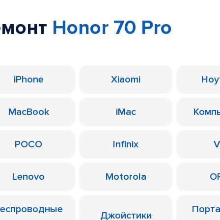
емонт
Honor 70 Pro
iPhone
Xiaomi
Ноу
MacBook
iMac
Комп
POCO
Infinix
V
Lenovo
Motorola
O
еспроводные
Порт
Джойстики