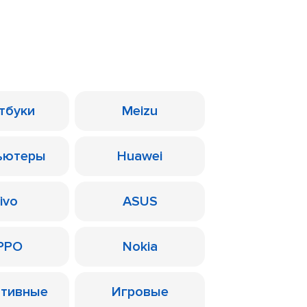
тбуки
Meizu
ьютеры
Huawei
ivo
ASUS
PPO
Nokia
ативные
Игровые