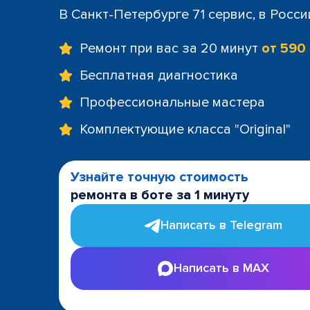
+7 (812) 60
В Санкт-Петербурге 71 сервис, в Росс
м. Площад
+7 (812) 635
Ремонт при вас за 20 минут
от 590
м. Проспе
+7 (812) 60
Бесплатная диагностика
м. Пушкин
Профессиональные мастера
+7 (812) 200
м. Технол
Комплектующие класса "Original"
+7 (812) 603
м. Чёрная
+7 (812) 60
Узнайте точную стоимость
ТРК "LeoMa
ремонта в боте за 1 минуту
+7 (812) 602
ост. "Боль
Написать в Telegram
+7 (812) 214
ост. "Прос
Написать в MAX
+7 (812) 214
ост. "Ули
+7 (812) 214