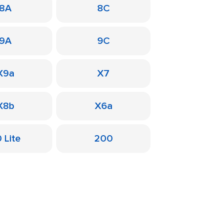
8A
8C
9A
9C
X9a
X7
X8b
X6a
 Lite
200