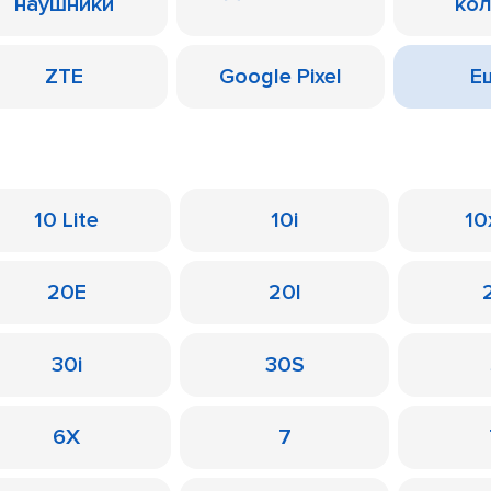
наушники
ко
ZTE
Google Pixel
Ещ
10 Lite
10i
10
20E
20I
30i
30S
6X
7