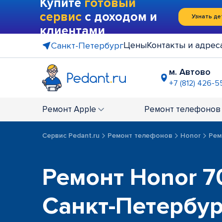
Купите
готовый
сервис
с доходом и
Узнать де
клиентами
Цены
Контакты и адрес
Санкт-Петербург
м. Автово
+7 (812) 426-5
м. Василе
+7 (812) 214
Ремонт
Apple
Ремонт
телефонов
м. Гражда
+7 (812) 416
Сервис Pedant.ru
Ремонт телефонов
Honor
Рем
м. Коменд
+7 (812) 501
м. Лесная
Ремонт Honor 70
+7 (812) 60
м. Москов
Санкт-Петербу
+7 (812) 42
м. Парк П