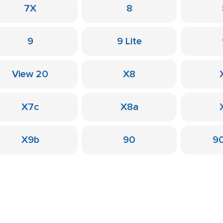
7X
8
9
9 Lite
View 20
X8
X7c
X8a
X9b
90
90