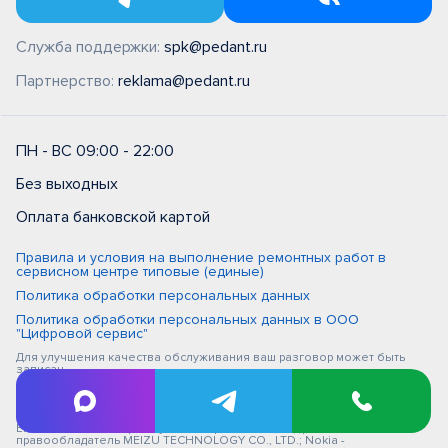
Служба поддержки:
spk@pedant.ru
Партнерство:
reklama@pedant.ru
ПН - ВС 09:00 - 22:00
Без выходных
Оплата банковской картой
Правила и условия на выполнение ремонтных работ в
сервисном центре типовые (единые)
Политика обработки персональных данных
Политика обработки персональных данных в ООО
"Цифровой сервис"
Для улучшения качества обслуживания ваш разговор может быть
записан
iPhone, Macbook, iPad - правообладатель Apple Inc. (Эпл Инк.); Huawei и
Honor - правообладатель HUAWEI TECHNOLOGIES CO., LTD. (ХУАВЕЙ
ТЕКНОЛОДЖИС КО., ЛТД.); Samsung – правообладатель Samsung
Electronics Co. Ltd. (Самсунг Электроникс Ко., Лтд.); MEIZU -
правообладатель MEIZU TECHNOLOGY CO., LTD.; Nokia -