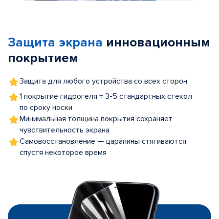
Item
1
of
Защита экрана
инновационным
5
покрытием
Защита для любого устройства со всех сторон
1 покрытие гидрогеля = 3-5 стандартных стекол
по сроку носки
Минимальная толщина покрытия сохраняет
чувствительность экрана
Самовосстановление — царапины стягиваются
спустя некоторое время