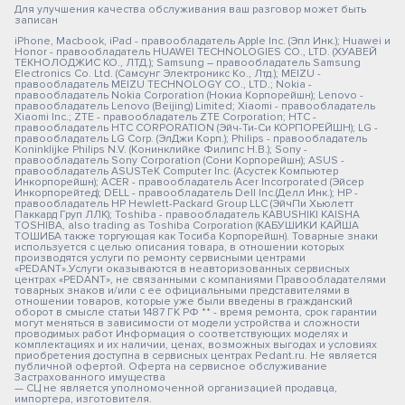
Для улучшения качества обслуживания ваш разговор может быть
записан
iPhone, Macbook, iPad - правообладатель Apple Inc. (Эпл Инк.); Huawei и
Honor - правообладатель HUAWEI TECHNOLOGIES CO., LTD. (ХУАВЕЙ
ТЕКНОЛОДЖИС КО., ЛТД.); Samsung – правообладатель Samsung
Electronics Co. Ltd. (Самсунг Электроникс Ко., Лтд.); MEIZU -
правообладатель MEIZU TECHNOLOGY CO., LTD.; Nokia -
правообладатель Nokia Corporation (Нокиа Корпорейшн); Lenovo -
правообладатель Lenovo (Beijing) Limited; Xiaomi - правообладатель
Xiaomi Inc.; ZTE - правообладатель ZTE Corporation; HTC -
правообладатель HTC CORPORATION (Эйч-Ти-Си КОРПОРЕЙШН); LG -
правообладатель LG Corp. (ЭлДжи Корп.); Philips - правообладатель
Koninklijke Philips N.V. (Конинклийке Филипс Н.В.); Sony -
правообладатель Sony Corporation (Сони Корпорейшн); ASUS -
правообладатель ASUSTeK Computer Inc. (Асустек Компьютер
Инкорпорейшн); ACER - правообладатель Acer Incorporated (Эйсер
Инкорпорейтед); DELL - правообладатель Dell Inc.(Делл Инк.); HP -
правообладатель HP Hewlett-Packard Group LLC (ЭйчПи Хьюлетт
Паккард Груп ЛЛК); Toshiba - правообладатель KABUSHIKI KAISHA
TOSHIBA, also trading as Toshiba Corporation (КАБУШИКИ КАЙША
ТОШИБА также торгующая как Тосиба Корпорейшн). Товарные знаки
используется с целью описания товара, в отношении которых
производятся услуги по ремонту сервисными центрами
«PEDANT».Услуги оказываются в неавторизованных сервисных
центрах «PEDANT», не связанными с компаниями Правообладателями
товарных знаков и/или с ее официальными представителями в
отношении товаров, которые уже были введены в гражданский
оборот в смысле статьи 1487 ГК РФ ** - время ремонта, срок гарантии
могут меняться в зависимости от модели устройства и сложности
проводимых работ Информация о соответствующих моделях и
комплектациях и их наличии, ценах, возможных выгодах и условиях
приобретения доступна в сервисных центрах Pedant.ru. Не является
публичной офертой. Оферта на сервисное обслуживание
Застрахованного имущества
— СЦ не является уполномоченной организацией продавца,
импортера, изготовителя.