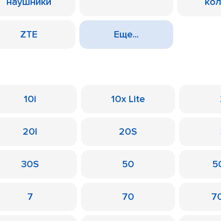
наушники
ко
ZTE
Еще...
10i
10x Lite
20I
20S
30S
50
50
7
70
7