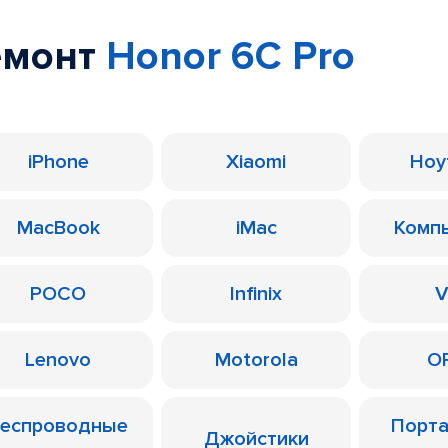
емонт
Honor 6C Pro
iPhone
Xiaomi
Ноу
MacBook
iMac
Комп
POCO
Infinix
V
Lenovo
Motorola
O
еспроводные
Порт
Джойстики