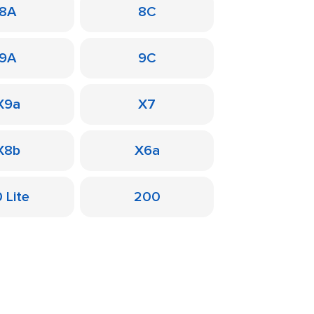
8A
8C
9A
9C
X9a
X7
X8b
X6a
 Lite
200