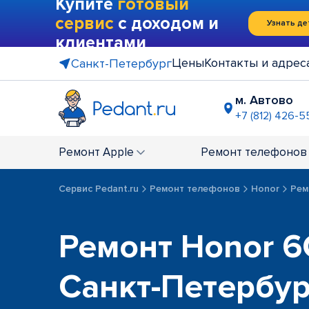
Купите
готовый
сервис
с доходом и
Узнать де
клиентами
Цены
Контакты и адрес
Санкт-Петербург
м. Автово
+7 (812) 426-5
м. Василе
+7 (812) 214
Ремонт
Apple
Ремонт
телефонов
м. Гражда
+7 (812) 416
Сервис Pedant.ru
Ремонт телефонов
Honor
Рем
м. Коменд
+7 (812) 501
м. Лесная
Ремонт Honor 6
+7 (812) 60
м. Москов
Санкт-Петербу
+7 (812) 42
м. Парк П