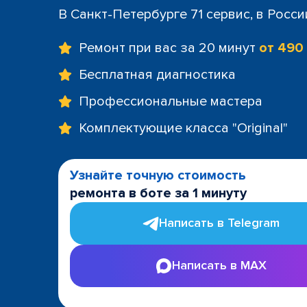
+7 (812) 60
В Санкт-Петербурге 71 сервис, в Росс
м. Площад
+7 (812) 635
Ремонт при вас за 20 минут
от 490
м. Проспе
+7 (812) 60
Бесплатная диагностика
м. Пушкин
Профессиональные мастера
+7 (812) 200
м. Технол
Комплектующие класса "Original"
+7 (812) 603
м. Чёрная
+7 (812) 60
Узнайте точную стоимость
ТРК "LeoMa
ремонта в боте за 1 минуту
+7 (812) 602
ост. "Боль
Написать в Telegram
+7 (812) 214
ост. "Прос
Написать в MAX
+7 (812) 214
ост. "Ули
+7 (812) 214