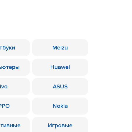
тбуки
Meizu
ьютеры
Huawei
ivo
ASUS
PPO
Nokia
ативные
Игровые