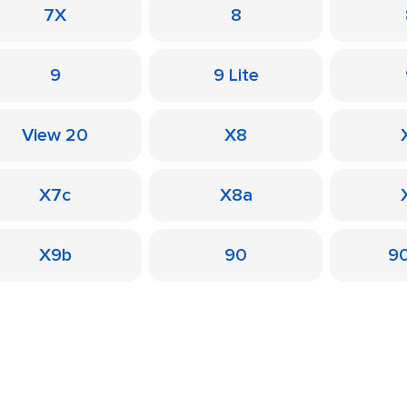
7X
8
9
9 Lite
View 20
X8
X7c
X8a
X9b
90
90