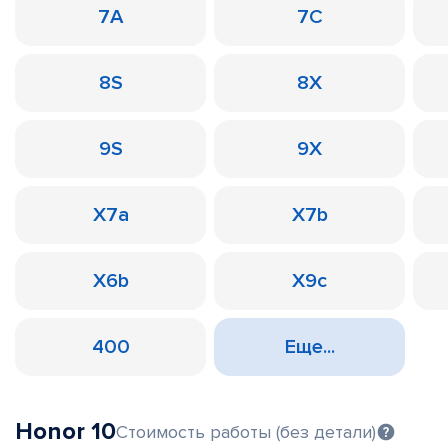
7A
7C
8S
8X
9S
9X
X7a
X7b
X6b
X9c
400
Еще...
Honor 10
Стоимость работы (без детали)