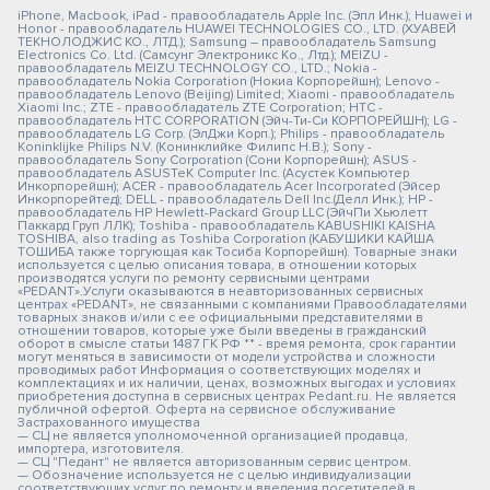
iPhone, Macbook, iPad - правообладатель Apple Inc. (Эпл Инк.); Huawei и
Honor - правообладатель HUAWEI TECHNOLOGIES CO., LTD. (ХУАВЕЙ
ТЕКНОЛОДЖИС КО., ЛТД.); Samsung – правообладатель Samsung
Electronics Co. Ltd. (Самсунг Электроникс Ко., Лтд.); MEIZU -
правообладатель MEIZU TECHNOLOGY CO., LTD.; Nokia -
правообладатель Nokia Corporation (Нокиа Корпорейшн); Lenovo -
правообладатель Lenovo (Beijing) Limited; Xiaomi - правообладатель
Xiaomi Inc.; ZTE - правообладатель ZTE Corporation; HTC -
правообладатель HTC CORPORATION (Эйч-Ти-Си КОРПОРЕЙШН); LG -
правообладатель LG Corp. (ЭлДжи Корп.); Philips - правообладатель
Koninklijke Philips N.V. (Конинклийке Филипс Н.В.); Sony -
правообладатель Sony Corporation (Сони Корпорейшн); ASUS -
правообладатель ASUSTeK Computer Inc. (Асустек Компьютер
Инкорпорейшн); ACER - правообладатель Acer Incorporated (Эйсер
Инкорпорейтед); DELL - правообладатель Dell Inc.(Делл Инк.); HP -
правообладатель HP Hewlett-Packard Group LLC (ЭйчПи Хьюлетт
Паккард Груп ЛЛК); Toshiba - правообладатель KABUSHIKI KAISHA
TOSHIBA, also trading as Toshiba Corporation (КАБУШИКИ КАЙША
ТОШИБА также торгующая как Тосиба Корпорейшн). Товарные знаки
используется с целью описания товара, в отношении которых
производятся услуги по ремонту сервисными центрами
«PEDANT».Услуги оказываются в неавторизованных сервисных
центрах «PEDANT», не связанными с компаниями Правообладателями
товарных знаков и/или с ее официальными представителями в
отношении товаров, которые уже были введены в гражданский
оборот в смысле статьи 1487 ГК РФ ** - время ремонта, срок гарантии
могут меняться в зависимости от модели устройства и сложности
проводимых работ Информация о соответствующих моделях и
комплектациях и их наличии, ценах, возможных выгодах и условиях
приобретения доступна в сервисных центрах Pedant.ru. Не является
публичной офертой. Оферта на сервисное обслуживание
Застрахованного имущества
— СЦ не является уполномоченной организацией продавца,
импортера, изготовителя.
— СЦ "Педант" не является авторизованным сервис центром.
— Обозначение используется не с целью индивидуализации
соответствующих услуг по ремонту и введения посетителей в