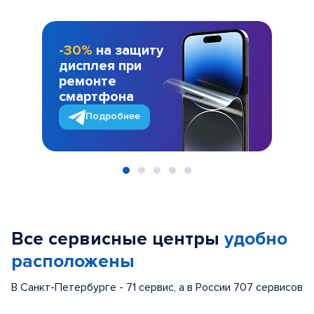
-30%
на защиту
дисплея при
ремонте
смартфона
Подробнее
Item
1
of
Все сервисные центры
удобно
5
расположены
В Санкт-Петербурге - 71 сервис, а в России 707 сервисов