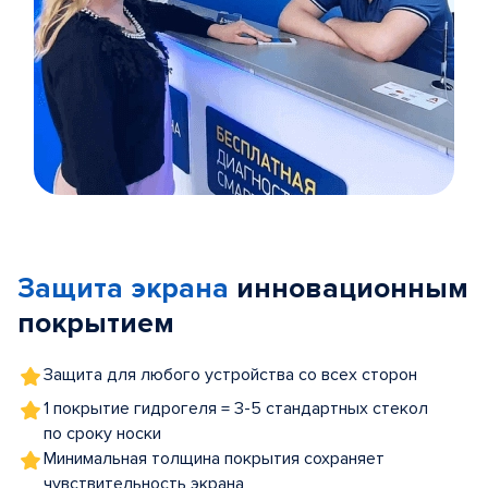
Item
1
of
Защита экрана
инновационным
5
покрытием
Защита для любого устройства со всех сторон
1 покрытие гидрогеля = 3-5 стандартных стекол
по сроку носки
Минимальная толщина покрытия сохраняет
чувствительность экрана