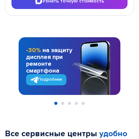
Узнать точную стоимость
-30%
на защиту
дисплея при
ремонте
смартфона
Подробнее
Item
1
of
Все сервисные центры
удобно
5