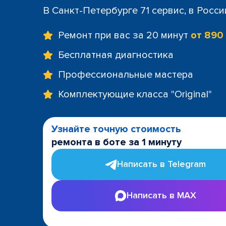
+7 (812) 60
В Санкт-Петербурге 71 сервис, в Росс
м. Площад
+7 (812) 635
Ремонт при вас за 20 минут
от 890
м. Проспе
+7 (812) 60
Бесплатная диагностика
м. Пушкин
Профессиональные мастера
+7 (812) 200
м. Технол
Комплектующие класса "Original"
+7 (812) 603
м. Чёрная
+7 (812) 60
Узнайте точную стоимость
ТРК "LeoMa
ремонта в боте за 1 минуту
+7 (812) 602
ост. "Боль
Написать в Telegram
+7 (812) 214
ост. "Прос
Написать в MAX
+7 (812) 214
ост. "Ули
+7 (812) 214