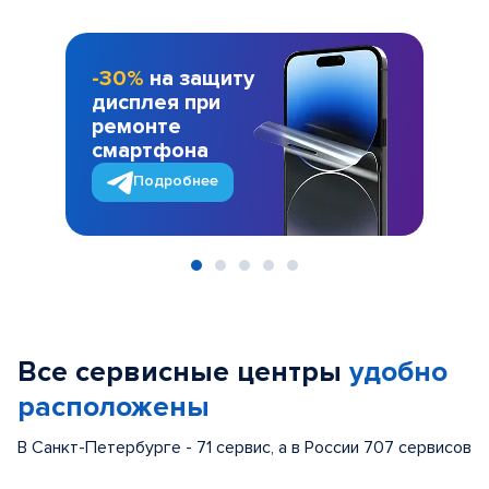
-30%
на защиту
дисплея при
ремонте
смартфона
Подробнее
Item
1
of
Все сервисные центры
удобно
5
расположены
В Санкт-Петербурге - 71 сервис, а в России 707 сервисов