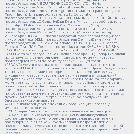
Electronics Co. Ltd. (Самсунг Электроникс Ко., Лтд.); MEIZU -
правообладатель MEIZU TECHNOLOGY CO., LTD.; Nokia -
правообладатель Nokia Corporation (Нокиа Корпорейшн); Lenovo -
правообладатель Lenovo (Beijing) Limited; Xiaomi - правообладатель
Xiaomi Inc.; ZTE - правообладатель ZTE Corporation; HTC -
правообладатель HTC CORPORATION (Эйч-Ти-Си КОРПОРЕЙШН); LG -
правообладатель LG Corp. (ЭлДжи Корп.); Philips - правообладатель
Koninklijke Philips N.V. (Конинклийке Филипс Н.В.); Sony -
правообладатель Sony Corporation (Сони Корпорейшн); ASUS -
правообладатель ASUSTeK Computer Inc. (Асустек Компьютер
Инкорпорейшн); ACER - правообладатель Acer Incorporated (Эйсер
Инкорпорейтед); DELL - правообладатель Dell Inc.(Делл Инк.); HP -
правообладатель HP Hewlett-Packard Group LLC (ЭйчПи Хьюлетт
Паккард Груп ЛЛК); Toshiba - правообладатель KABUSHIKI KAISHA
TOSHIBA, also trading as Toshiba Corporation (КАБУШИКИ КАЙША
ТОШИБА также торгующая как Тосиба Корпорейшн). Товарные знаки
используется с целью описания товара, в отношении которых
производятся услуги по ремонту сервисными центрами
«PEDANT».Услуги оказываются в неавторизованных сервисных
центрах «PEDANT», не связанными с компаниями Правообладателями
товарных знаков и/или с ее официальными представителями в
отношении товаров, которые уже были введены в гражданский
оборот в смысле статьи 1487 ГК РФ ** - время ремонта, срок гарантии
могут меняться в зависимости от модели устройства и сложности
проводимых работ Информация о соответствующих моделях и
комплектациях и их наличии, ценах, возможных выгодах и условиях
приобретения доступна в сервисных центрах Pedant.ru. Не является
публичной офертой. Оферта на сервисное обслуживание
Застрахованного имущества
— СЦ не является уполномоченной организацией продавца,
импортера, изготовителя.
— СЦ "Педант" не является авторизованным сервис центром.
— Обозначение используется не с целью индивидуализации
соответствующих услуг по ремонту и введения посетителей в
заблуждение, а с целью информирования потребителей о
предоставляемых услугах в отношении техники правообладателей.
Вся информация на сайте носит исключительно информационный
характер.