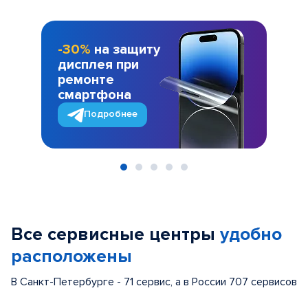
-30%
на защиту
дисплея при
ремонте
смартфона
Подробнее
Item
1
of
Все сервисные центры
удобно
5
расположены
В Санкт-Петербурге - 71 сервис, а в России 707 сервисов