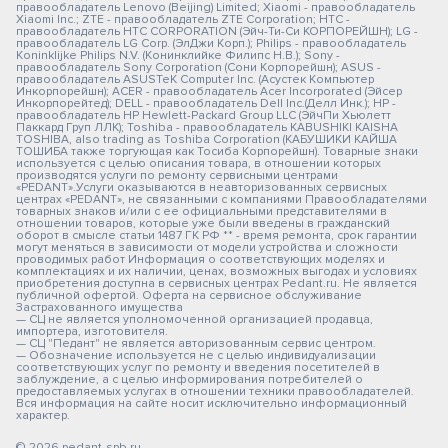
правообладатель Lenovo (Beijing) Limited; Xiaomi - правообладатель
Xiaomi Inc.; ZTE - правообладатель ZTE Corporation; HTC -
правообладатель HTC CORPORATION (Эйч-Ти-Си КОРПОРЕЙШН); LG -
правообладатель LG Corp. (ЭлДжи Корп.); Philips - правообладатель
Koninklijke Philips N.V. (Конинклийке Филипс Н.В.); Sony -
правообладатель Sony Corporation (Сони Корпорейшн); ASUS -
правообладатель ASUSTeK Computer Inc. (Асустек Компьютер
Инкорпорейшн); ACER - правообладатель Acer Incorporated (Эйсер
Инкорпорейтед); DELL - правообладатель Dell Inc.(Делл Инк.); HP -
правообладатель HP Hewlett-Packard Group LLC (ЭйчПи Хьюлетт
Паккард Груп ЛЛК); Toshiba - правообладатель KABUSHIKI KAISHA
TOSHIBA, also trading as Toshiba Corporation (КАБУШИКИ КАЙША
ТОШИБА также торгующая как Тосиба Корпорейшн). Товарные знаки
используется с целью описания товара, в отношении которых
производятся услуги по ремонту сервисными центрами
«PEDANT».Услуги оказываются в неавторизованных сервисных
центрах «PEDANT», не связанными с компаниями Правообладателями
товарных знаков и/или с ее официальными представителями в
отношении товаров, которые уже были введены в гражданский
оборот в смысле статьи 1487 ГК РФ ** - время ремонта, срок гарантии
могут меняться в зависимости от модели устройства и сложности
проводимых работ Информация о соответствующих моделях и
комплектациях и их наличии, ценах, возможных выгодах и условиях
приобретения доступна в сервисных центрах Pedant.ru. Не является
публичной офертой. Оферта на сервисное обслуживание
Застрахованного имущества
— СЦ не является уполномоченной организацией продавца,
импортера, изготовителя.
— СЦ "Педант" не является авторизованным сервис центром.
— Обозначение используется не с целью индивидуализации
соответствующих услуг по ремонту и введения посетителей в
заблуждение, а с целью информирования потребителей о
предоставляемых услугах в отношении техники правообладателей.
Вся информация на сайте носит исключительно информационный
характер.
© 2026 pedant-spb.ru