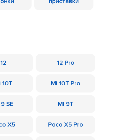
лонки
приставки
12
12 Pro
i 10T
Mi 10T Pro
 9 SE
MI 9T
co X5
Poco X5 Pro