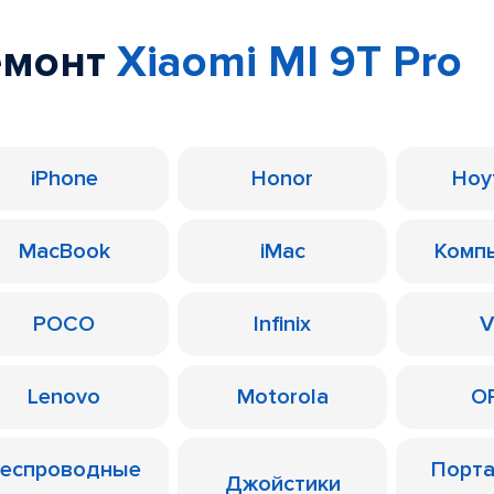
емонт
Xiaomi MI 9T Pro
iPhone
Honor
Ноу
MacBook
iMac
Комп
POCO
Infinix
V
Lenovo
Motorola
O
еспроводные
Порт
Джойстики