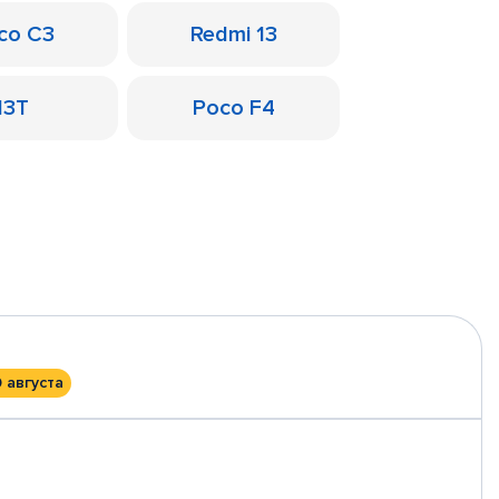
co C3
Redmi 13
13T
Poco F4
0 августа