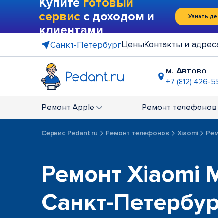
Купите
готовый
сервис
с доходом и
Узнать де
клиентами
Цены
Контакты и адрес
Санкт-Петербург
м. Автово
+7 (812) 426-5
м. Василе
+7 (812) 214
Ремонт
Apple
Ремонт
телефонов
м. Гражда
+7 (812) 416
Сервис Pedant.ru
Ремонт телефонов
Xiaomi
Рем
м. Коменд
+7 (812) 501
м. Лесная
Ремонт Xiaomi M
+7 (812) 60
м. Москов
Санкт-Петербу
+7 (812) 42
м. Парк П