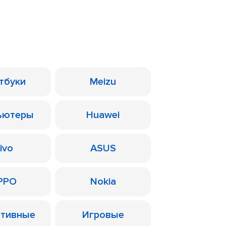
тбуки
Meizu
ьютеры
Huawei
ivo
ASUS
PPO
Nokia
ативные
Игровые