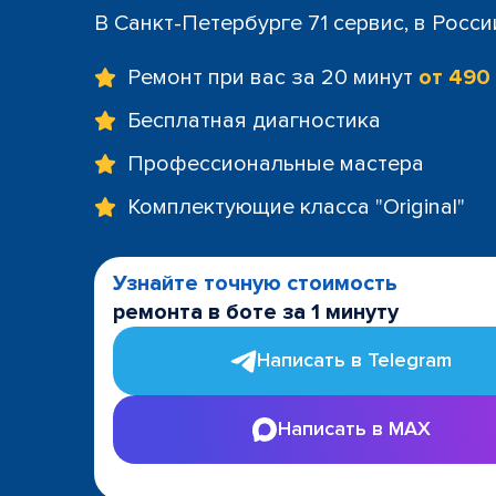
+7 (812) 60
В Санкт-Петербурге 71 сервис, в Росс
м. Площад
+7 (812) 635
Ремонт при вас за 20 минут
от 490
м. Проспе
+7 (812) 60
Бесплатная диагностика
м. Пушкин
Профессиональные мастера
+7 (812) 200
м. Технол
Комплектующие класса "Original"
+7 (812) 603
м. Чёрная
+7 (812) 60
Узнайте точную стоимость
ТРК "LeoMa
ремонта в боте за 1 минуту
+7 (812) 602
ост. "Боль
Написать в Telegram
+7 (812) 214
ост. "Прос
Написать в MAX
+7 (812) 214
ост. "Ули
+7 (812) 214