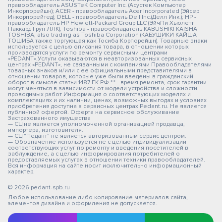
правообладатель ASUSTeK Computer Inc. (Асустек Компьютер
Инкорпорейшн); ACER - правообладатель Acer Incorporated (Эйсер
Инкорпорейтед); DELL - правообладатель Dell Inc.(Делл Инк.); HP -
правообладатель HP Hewlett-Packard Group LLC (ЭйчПи Хьюлетт
Паккард Груп ЛЛК); Toshiba - правообладатель KABUSHIKI KAISHA
TOSHIBA, also trading as Toshiba Corporation (КАБУШИКИ КАЙША
ТОШИБА также торгующая как Тосиба Корпорейшн). Товарные знаки
используется с целью описания товара, в отношении которых
производятся услуги по ремонту сервисными центрами
«PEDANT».Услуги оказываются в неавторизованных сервисных
центрах «PEDANT», не связанными с компаниями Правообладателями
товарных знаков и/или с ее официальными представителями в
отношении товаров, которые уже были введены в гражданский
оборот в смысле статьи 1487 ГК РФ ** - время ремонта, срок гарантии
могут меняться в зависимости от модели устройства и сложности
проводимых работ Информация о соответствующих моделях и
комплектациях и их наличии, ценах, возможных выгодах и условиях
приобретения доступна в сервисных центрах Pedant.ru. Не является
публичной офертой. Оферта на сервисное обслуживание
Застрахованного имущества
— СЦ не является уполномоченной организацией продавца,
импортера, изготовителя.
— СЦ "Педант" не является авторизованным сервис центром.
— Обозначение используется не с целью индивидуализации
соответствующих услуг по ремонту и введения посетителей в
заблуждение, а с целью информирования потребителей о
предоставляемых услугах в отношении техники правообладателей.
Вся информация на сайте носит исключительно информационный
характер.
© 2026 pedant-spb.ru
Любое использование либо копирование материалов сайта,
элементов дизайна и оформления не допускается.