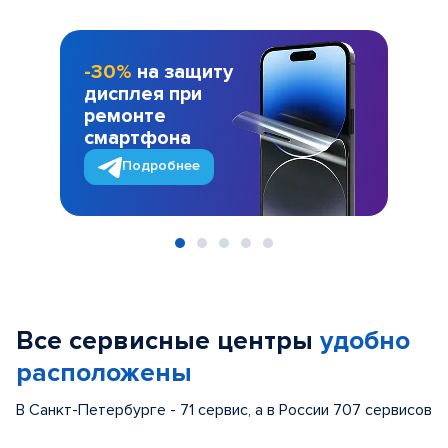
-30%
на защиту
дисплея при
ремонте
смартфона
Подробнее
Item
1
of
Все сервисные центры
удобно
5
расположены
В Санкт-Петербурге - 71 сервис, а в России 707 сервисов