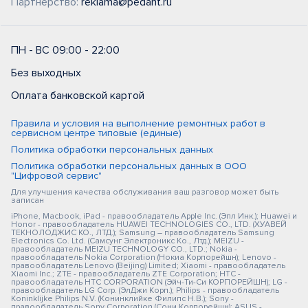
Партнерство:
reklama@pedant.ru
ПН - ВС 09:00 - 22:00
Без выходных
Оплата банковской картой
Правила и условия на выполнение ремонтных работ в
сервисном центре типовые (единые)
Политика обработки персональных данных
Политика обработки персональных данных в ООО
"Цифровой сервис"
Для улучшения качества обслуживания ваш разговор может быть
записан
iPhone, Macbook, iPad - правообладатель Apple Inc. (Эпл Инк.); Huawei и
Honor - правообладатель HUAWEI TECHNOLOGIES CO., LTD. (ХУАВЕЙ
ТЕКНОЛОДЖИС КО., ЛТД.); Samsung – правообладатель Samsung
Electronics Co. Ltd. (Самсунг Электроникс Ко., Лтд.); MEIZU -
правообладатель MEIZU TECHNOLOGY CO., LTD.; Nokia -
правообладатель Nokia Corporation (Нокиа Корпорейшн); Lenovo -
правообладатель Lenovo (Beijing) Limited; Xiaomi - правообладатель
Xiaomi Inc.; ZTE - правообладатель ZTE Corporation; HTC -
правообладатель HTC CORPORATION (Эйч-Ти-Си КОРПОРЕЙШН); LG -
правообладатель LG Corp. (ЭлДжи Корп.); Philips - правообладатель
Koninklijke Philips N.V. (Конинклийке Филипс Н.В.); Sony -
правообладатель Sony Corporation (Сони Корпорейшн); ASUS -