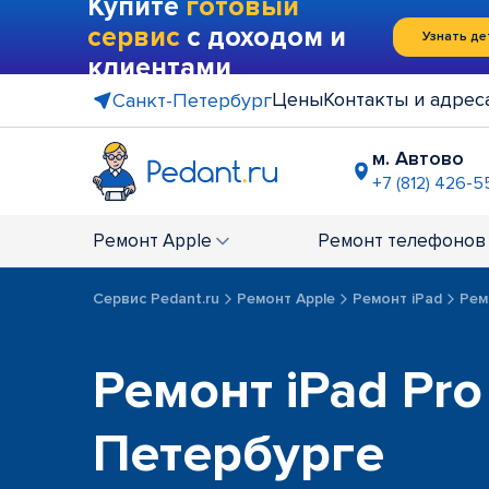
Купите
готовый
сервис
с доходом и
Узнать де
клиентами
Цены
Контакты и адрес
Санкт-Петербург
м. Автово
+7 (812) 426-5
м. Василе
+7 (812) 214
Ремонт
Apple
Ремонт
телефонов
м. Гражда
+7 (812) 416
Сервис Pedant.ru
Ремонт Apple
Ремонт iPad
Рем
м. Коменд
+7 (812) 501
м. Лесная
Ремонт iPad Pro
+7 (812) 60
м. Москов
Петербурге
+7 (812) 42
м. Парк П