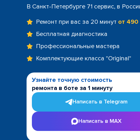
+7 (812) 60
В Санкт-Петербурге 71 сервис, в Росс
м. Площад
+7 (812) 635
Ремонт при вас за 20 минут
от 490
м. Проспе
+7 (812) 60
Бесплатная диагностика
м. Пушкин
Профессиональные мастера
+7 (812) 200
м. Технол
Комплектующие класса "Original"
+7 (812) 603
м. Чёрная
+7 (812) 60
Узнайте точную стоимость
ТРК "LeoMa
ремонта в боте за 1 минуту
+7 (812) 602
ост. "Боль
Написать в Telegram
+7 (812) 214
ост. "Прос
Написать в MAX
+7 (812) 214
ост. "Ули
+7 (812) 214