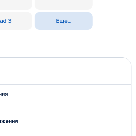
Pad 3
Еще...
ния
ижения