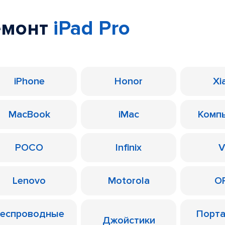
емонт
iPad Pro
iPhone
Honor
Xi
MacBook
iMac
Комп
POCO
Infinix
V
Lenovo
Motorola
O
еспроводные
Порт
Джойстики