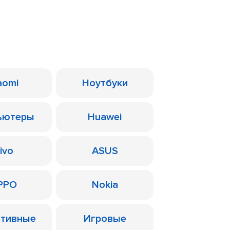
aomi
Ноутбуки
ьютеры
Huawei
ivo
ASUS
PPO
Nokia
ативные
Игровые