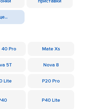
лонки
приставки
е...
 40 Pro
Mate Xs
va 5T
Nova 8
0 Lite
P20 Pro
P40
P40 Lite