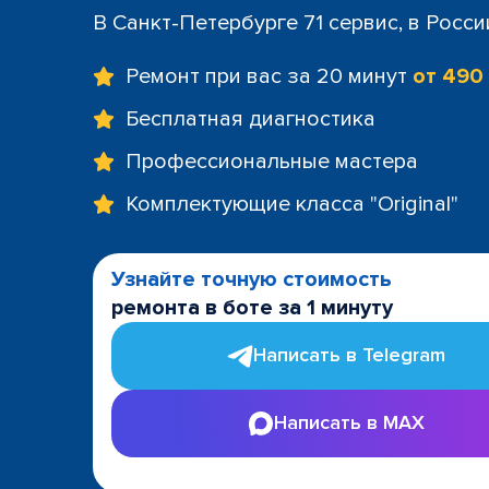
+7 (812) 60
В Санкт-Петербурге 71 сервис, в Росс
м. Площад
+7 (812) 635
Ремонт при вас за 20 минут
от 490
м. Проспе
+7 (812) 60
Бесплатная диагностика
м. Пушкин
Профессиональные мастера
+7 (812) 200
м. Технол
Комплектующие класса "Original"
+7 (812) 603
м. Чёрная
+7 (812) 60
Узнайте точную стоимость
ТРК "LeoMa
ремонта в боте за 1 минуту
+7 (812) 602
ост. "Боль
Написать в Telegram
+7 (812) 214
ост. "Прос
Написать в MAX
+7 (812) 214
ост. "Ули
+7 (812) 214