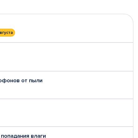
вгуста
рофонов от пыли
 попадания влаги