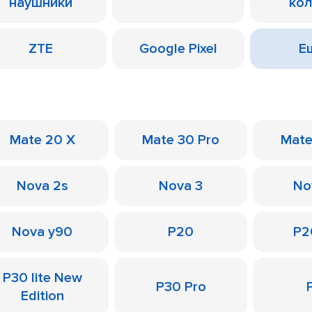
наушники
ко
ZTE
Google Pixel
Ещ
Mate 20 X
Mate 30 Pro
Mate
Nova 2s
Nova 3
No
Nova y90
P20
P2
P30 lite New
P30 Pro
Edition