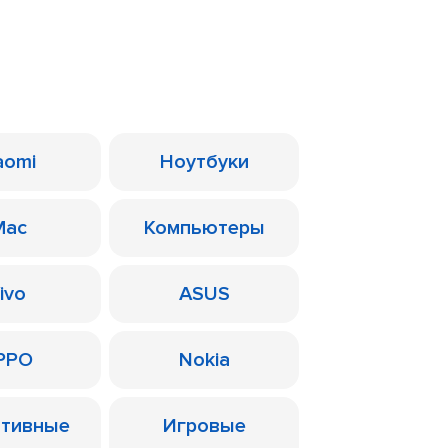
aomi
Ноутбуки
Mac
Компьютеры
ivo
ASUS
PPO
Nokia
ативные
Игровые