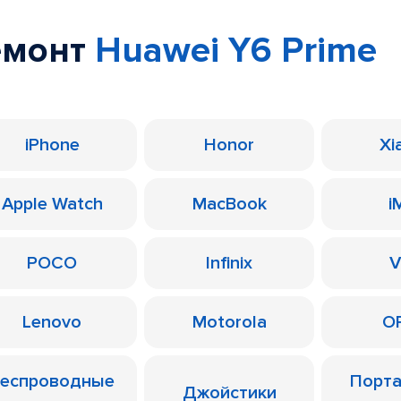
емонт
Huawei Y6 Prime
iPhone
Honor
Xi
Apple Watch
MacBook
i
POCO
Infinix
V
Lenovo
Motorola
O
еспроводные
Порт
Джойстики