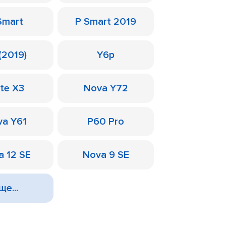
Smart
P Smart 2019
(2019)
Y6p
te X3
Nova Y72
a Y61
P60 Pro
a 12 SE
Nova 9 SE
ще...