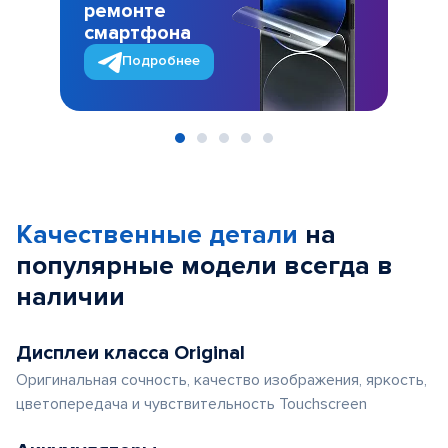
ремонте
смартфона
Подробнее
Item
1
of
Качественные детали
на
5
популярные
модели
всегда в
наличии
Дисплеи класса Original
Оригинальная сочность, качество изображения, яркость,
цветопередача и чувствительность Touchscreen