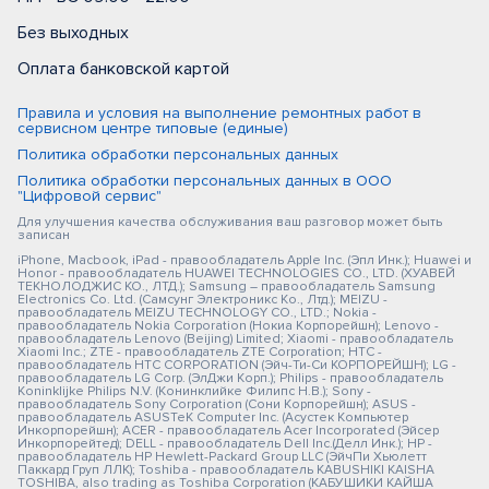
Без выходных
Оплата банковской картой
Правила и условия на выполнение ремонтных работ в
сервисном центре типовые (единые)
Политика обработки персональных данных
Политика обработки персональных данных в ООО
"Цифровой сервис"
Для улучшения качества обслуживания ваш разговор может быть
записан
iPhone, Macbook, iPad - правообладатель Apple Inc. (Эпл Инк.); Huawei и
Honor - правообладатель HUAWEI TECHNOLOGIES CO., LTD. (ХУАВЕЙ
ТЕКНОЛОДЖИС КО., ЛТД.); Samsung – правообладатель Samsung
Electronics Co. Ltd. (Самсунг Электроникс Ко., Лтд.); MEIZU -
правообладатель MEIZU TECHNOLOGY CO., LTD.; Nokia -
правообладатель Nokia Corporation (Нокиа Корпорейшн); Lenovo -
правообладатель Lenovo (Beijing) Limited; Xiaomi - правообладатель
Xiaomi Inc.; ZTE - правообладатель ZTE Corporation; HTC -
правообладатель HTC CORPORATION (Эйч-Ти-Си КОРПОРЕЙШН); LG -
правообладатель LG Corp. (ЭлДжи Корп.); Philips - правообладатель
Koninklijke Philips N.V. (Конинклийке Филипс Н.В.); Sony -
правообладатель Sony Corporation (Сони Корпорейшн); ASUS -
правообладатель ASUSTeK Computer Inc. (Асустек Компьютер
Инкорпорейшн); ACER - правообладатель Acer Incorporated (Эйсер
Инкорпорейтед); DELL - правообладатель Dell Inc.(Делл Инк.); HP -
правообладатель HP Hewlett-Packard Group LLC (ЭйчПи Хьюлетт
Паккард Груп ЛЛК); Toshiba - правообладатель KABUSHIKI KAISHA
TOSHIBA, also trading as Toshiba Corporation (КАБУШИКИ КАЙША