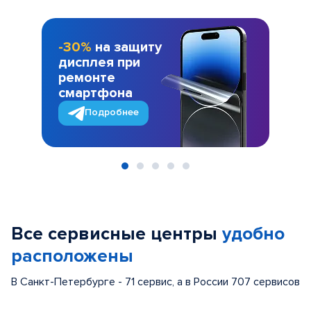
-30%
на защиту
дисплея при
ремонте
смартфона
Подробнее
Item
1
of
Все сервисные центры
удобно
5
расположены
В Санкт-Петербурге - 71 сервис, а в России 707 сервисов