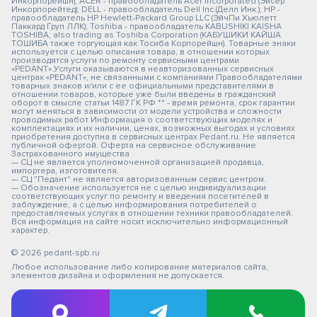
Инкорпорейшн); ACER - правообладатель Acer Incorporated (Эйсер
Инкорпорейтед); DELL - правообладатель Dell Inc.(Делл Инк.); HP -
правообладатель HP Hewlett-Packard Group LLC (ЭйчПи Хьюлетт
Паккард Груп ЛЛК); Toshiba - правообладатель KABUSHIKI KAISHA
TOSHIBA, also trading as Toshiba Corporation (КАБУШИКИ КАЙША
ТОШИБА также торгующая как Тосиба Корпорейшн). Товарные знаки
используется с целью описания товара, в отношении которых
производятся услуги по ремонту сервисными центрами
«PEDANT».Услуги оказываются в неавторизованных сервисных
центрах «PEDANT», не связанными с компаниями Правообладателями
товарных знаков и/или с ее официальными представителями в
отношении товаров, которые уже были введены в гражданский
оборот в смысле статьи 1487 ГК РФ ** - время ремонта, срок гарантии
могут меняться в зависимости от модели устройства и сложности
проводимых работ Информация о соответствующих моделях и
комплектациях и их наличии, ценах, возможных выгодах и условиях
приобретения доступна в сервисных центрах Pedant.ru. Не является
публичной офертой. Оферта на сервисное обслуживание
Застрахованного имущества
— СЦ не является уполномоченной организацией продавца,
импортера, изготовителя.
— СЦ "Педант" не является авторизованным сервис центром.
— Обозначение используется не с целью индивидуализации
соответствующих услуг по ремонту и введения посетителей в
заблуждение, а с целью информирования потребителей о
предоставляемых услугах в отношении техники правообладателей.
Вся информация на сайте носит исключительно информационный
характер.
© 2026 pedant-spb.ru
Любое использование либо копирование материалов сайта,
элементов дизайна и оформления не допускается.