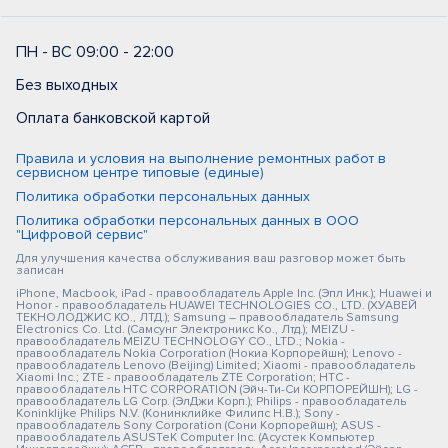
ПН - ВС 09:00 - 22:00
Без выходных
Оплата банковской картой
Правила и условия на выполнение ремонтных работ в
сервисном центре типовые (единые)
Политика обработки персональных данных
Политика обработки персональных данных в ООО
"Цифровой сервис"
Для улучшения качества обслуживания ваш разговор может быть
записан
iPhone, Macbook, iPad - правообладатель Apple Inc. (Эпл Инк.); Huawei и
Honor - правообладатель HUAWEI TECHNOLOGIES CO., LTD. (ХУАВЕЙ
ТЕКНОЛОДЖИС КО., ЛТД.); Samsung – правообладатель Samsung
Electronics Co. Ltd. (Самсунг Электроникс Ко., Лтд.); MEIZU -
правообладатель MEIZU TECHNOLOGY CO., LTD.; Nokia -
правообладатель Nokia Corporation (Нокиа Корпорейшн); Lenovo -
правообладатель Lenovo (Beijing) Limited; Xiaomi - правообладатель
Xiaomi Inc.; ZTE - правообладатель ZTE Corporation; HTC -
правообладатель HTC CORPORATION (Эйч-Ти-Си КОРПОРЕЙШН); LG -
правообладатель LG Corp. (ЭлДжи Корп.); Philips - правообладатель
Koninklijke Philips N.V. (Конинклийке Филипс Н.В.); Sony -
правообладатель Sony Corporation (Сони Корпорейшн); ASUS -
правообладатель ASUSTeK Computer Inc. (Асустек Компьютер