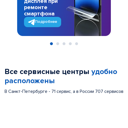
дисплея при
ремонте
смартфона
Подробнее
Item
1
of
Все сервисные центры
удобно
5
расположены
В Санкт-Петербурге - 71 сервис, а в России 707 сервисов